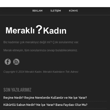
REKLAM
İLETIŞIM
KÜNYE
Biz kadınlar çok meraklıyız değil mi? Çok sorularımız var.
Merak etmeyin, tüm sorularınıza cevap bulabileceksiniz.
Copyright © 2014 Meraklı Kadın. Meraklı Kadınların Tek Adresi
SON YAZILARIMIZ
Reçine Nedir? Reçine Nerelerde Kullanılır ve Ne İşe Yarar?
Kükürtlü Sabun Nedir? Ne İşe Yarar? Bana Faydası Olur Mu?