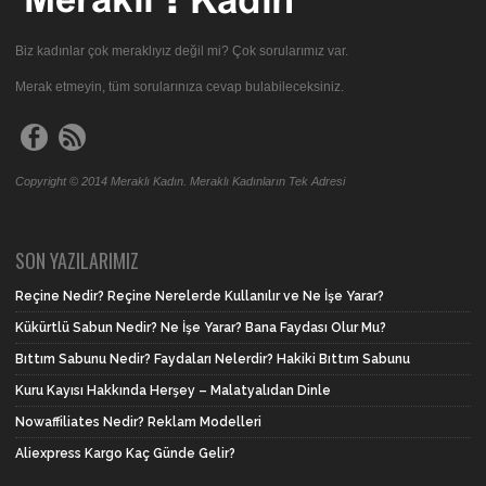
Biz kadınlar çok meraklıyız değil mi? Çok sorularımız var.
Merak etmeyin, tüm sorularınıza cevap bulabileceksiniz.
Copyright © 2014 Meraklı Kadın. Meraklı Kadınların Tek Adresi
SON YAZILARIMIZ
Reçine Nedir? Reçine Nerelerde Kullanılır ve Ne İşe Yarar?
Kükürtlü Sabun Nedir? Ne İşe Yarar? Bana Faydası Olur Mu?
Bıttım Sabunu Nedir? Faydaları Nelerdir? Hakiki Bıttım Sabunu
Kuru Kayısı Hakkında Herşey – Malatyalıdan Dinle
Nowaffiliates Nedir? Reklam Modelleri
Aliexpress Kargo Kaç Günde Gelir?