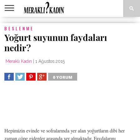
ANASAYFA
BESLENME
ANNE &
AŞK &
ASTROLOJI
EĞLENCE
GÜZELLIK
MODA
SAĞLIK
YEMEK
ÇOCUK
İLIŞKILER
TARIFLERI
Yoğurt suyunun faydaları
nedir?
Meraklı Kadın
|
1 Ağustos 2015
0 YORUM
PAYLAS
TWEET
PAYLAS
PAYLAS
Hepimizin evinde ve sofralarında yer alan yoğurtların dibi her
zaman çöpe gidenler arasında yer almaktadır. Faydalarını