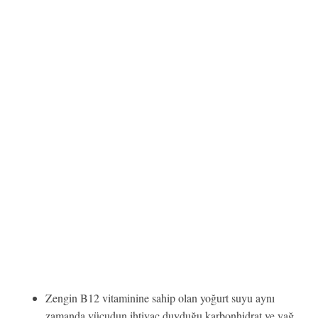
Zengin B12 vitaminine sahip olan yoğurt suyu aynı
zamanda vücudun ihtiyaç duyduğu karbonhidrat ve yağ