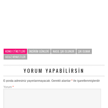
KONU ETIKETLERI
INDIRIM GÜNLERI
NASIL ŞIK OLUNUR
ŞIK OLMAK
UCUZ KIYAFETLER
YORUM YAPABILIRSIN
E-posta adresiniz yayınlanmayacak.
Gerekli alanlar
*
ile işaretlenmişlerdir
Yorum
*