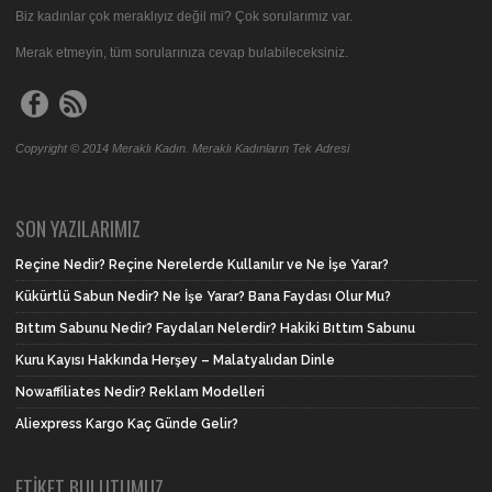
Biz kadınlar çok meraklıyız değil mi? Çok sorularımız var.
Merak etmeyin, tüm sorularınıza cevap bulabileceksiniz.
Copyright © 2014 Meraklı Kadın. Meraklı Kadınların Tek Adresi
SON YAZILARIMIZ
Reçine Nedir? Reçine Nerelerde Kullanılır ve Ne İşe Yarar?
Kükürtlü Sabun Nedir? Ne İşe Yarar? Bana Faydası Olur Mu?
Bıttım Sabunu Nedir? Faydaları Nelerdir? Hakiki Bıttım Sabunu
Kuru Kayısı Hakkında Herşey – Malatyalıdan Dinle
Nowaffiliates Nedir? Reklam Modelleri
Aliexpress Kargo Kaç Günde Gelir?
ETIKET BULUTUMUZ