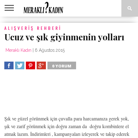
ANASAYFA
ALIŞVERIŞ REHBERI
ANNE &
AŞK &
ASTROLOJI
EĞLENCE
GÜZELLIK
MODA
SAĞLIK
YEMEK
ÇOCUK
İLIŞKILER
TARIFLERI
Ucuz ve şık giyinmenin yolları
Meraklı Kadın
|
6 Ağustos 2015
0 YORUM
PAYLAS
TWEET
PAYLAS
PAYLAS
Şık ve güzel görünmek için çuvalla para harcamanıza gerek yok,
şık ve zarif görünmek için doğru zaman da doğru kombinlere el
atmak lazım. İndirimleri , kampanyaları izleyerek ve takip ederek