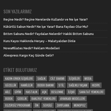
SON YAZILARIMIZ
Reçine Nedir? Reçine Nerelerde Kullanılır ve Ne İşe Yarar?
Kükürtlü Sabun Nedir? Ne İşe Yarar? Bana Faydası Olur Mu?
Bıttım Sabunu Nedir? Faydaları Nelerdir? Hakiki Bıttım Sabunu
Kuru Kayısı Hakkında Herşey – Malatyalıdan Dinle
Nowaffiliates Nedir? Reklam Modelleri
Aliexpress Kargo Kaç Günde Gelir?
ETIKET BULUTUMUZ
KADIN-ERKEK İLIŞKILERI
SAĞLIK
CILT BAKIMI
İLIŞKILER
MODA
GÜZELLIK
HAMILELIK
BEBEK BAKIMI
STIL
SAĞLIKLI YAŞAM
HEDIYE
AILE
GIYIM
HASTALIK
AŞK
BESLENME
İLIŞKI
SAKATAT YEMEKLERI
BEBEK
GEBELIK
BAKLIYAT YEMEKLERI
AYAKKABI MODELLERI
EGZERSIZ PROGRAMI
ÖN
SEVGILI
ZAYIFLAMA
MENOPOZ