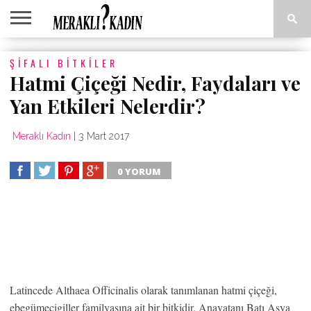
ANASAYFA
ŞIFALI BITKILER
ANNE &
AŞK &
ASTROLOJI
EĞLENCE
GÜZELLIK
MODA
SAĞLIK
YEMEK
ÇOCUK
İLIŞKILER
TARIFLERI
Hatmi Çiçeği Nedir, Faydaları ve
Yan Etkileri Nelerdir?
Meraklı Kadın
|
3 Mart 2017
0 YORUM
PAYLAS
TWEET
PAYLAS
PAYLAS
Latincede Althaea Officinalis olarak tanımlanan hatmi çiçeği,
ebegümecigiller familyasına ait bir bitkidir. Anavatanı Batı Asya