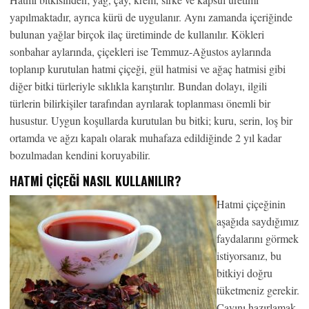
yapılmaktadır, ayrıca kürü de uygulanır. Aynı zamanda içeriğinde
bulunan yağlar birçok ilaç üretiminde de kullanılır. Kökleri
sonbahar aylarında, çiçekleri ise Temmuz-Ağustos aylarında
toplanıp kurutulan hatmi çiçeği, gül hatmisi ve ağaç hatmisi gibi
diğer bitki türleriyle sıklıkla karıştırılır. Bundan dolayı, ilgili
türlerin bilirkişiler tarafından ayrılarak toplanması önemli bir
husustur. Uygun koşullarda kurutulan bu bitki; kuru, serin, loş bir
ortamda ve ağzı kapalı olarak muhafaza edildiğinde 2 yıl kadar
bozulmadan kendini koruyabilir.
HATMI ÇIÇEĞI NASIL KULLANILIR?
Hatmi çiçeğinin
aşağıda saydığımız
faydalarını görmek
istiyorsanız, bu
bitkiyi doğru
tüketmeniz gerekir.
Çayını hazırlamak