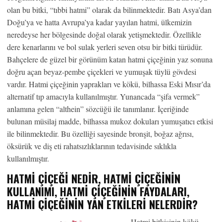
olan bu bitki, “tıbbi hatmi” olarak da bilinmektedir. Batı Asya’dan
Doğu’ya ve hatta Avrupa’ya kadar yayılan hatmi, ülkemizin
neredeyse her bölgesinde doğal olarak yetişmektedir. Özellikle
dere kenarlarını ve bol sulak yerleri seven otsu bir bitki türüdür.
Bahçelere de güzel bir görünüm katan hatmi çiçeğinin yaz sonuna
doğru açan beyaz-pembe çiçekleri ve yumuşak tüylü gövdesi
vardır. Hatmi çiçeğinin yaprakları ve kökü, bilhassa Eski Mısır’da
alternatif tıp amacıyla kullanılmıştır. Yunancada “şifa vermek”
anlamına gelen “althein” sözcüğü ile tanımlanır. İçeriğinde
bulunan müsilaj madde, bilhassa mukoz dokuları yumuşatıcı etkisi
ile bilinmektedir. Bu özelliği sayesinde bronşit, boğaz ağrısı,
öksürük ve diş eti rahatsızlıklarının tedavisinde sıklıkla
kullanılmıştır.
HATMI ÇIÇEĞI NEDIR, HATMI ÇIÇEĞININ
KULLANIMI, HATMI ÇIÇEĞININ FAYDALARI,
HATMI ÇIÇEĞININ YAN ETKILERI NELERDIR?
Hatmi bitkisinin kökü,