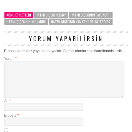
KONU ETIKETLERI
HATMI ÇIÇEĞI NEDIR?
HATMI ÇIÇEĞININ FAYDALARI
HATMI ÇIÇEĞININ KULLANIMI
HATMI ÇIÇEĞININ YAN ETKILERI NELERDIR?
YORUM YAPABILIRSIN
E-posta adresiniz yayınlanmayacak.
Gerekli alanlar
*
ile işaretlenmişlerdir
Yorum
*
Ad
*
E-posta
*