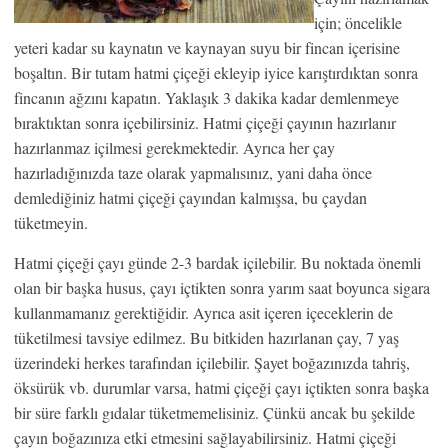
için; öncelikle
yeteri kadar su kaynatın ve kaynayan suyu bir fincan içerisine
boşaltın. Bir tutam hatmi çiçeği ekleyip iyice karıştırdıktan sonra
fincanın ağzını kapatın. Yaklaşık 3 dakika kadar demlenmeye
bıraktıktan sonra içebilirsiniz. Hatmi çiçeği çayının hazırlanır
hazırlanmaz içilmesi gerekmektedir. Ayrıca her çay
hazırladığınızda taze olarak yapmalısınız, yani daha önce
demlediğiniz hatmi çiçeği çayından kalmışsa, bu çaydan
tüketmeyin.
Hatmi çiçeği çayı günde 2-3 bardak içilebilir. Bu noktada önemli
olan bir başka husus, çayı içtikten sonra yarım saat boyunca sigara
kullanmamanız gerektiğidir. Ayrıca asit içeren içeceklerin de
tüketilmesi tavsiye edilmez. Bu bitkiden hazırlanan çay, 7 yaş
üzerindeki herkes tarafından içilebilir. Şayet boğazınızda tahriş,
öksürük vb. durumlar varsa, hatmi çiçeği çayı içtikten sonra başka
bir süre farklı gıdalar tüketmemelisiniz. Çünkü ancak bu şekilde
çayın boğazınıza etki etmesini sağlayabilirsiniz. Hatmi çiçeği