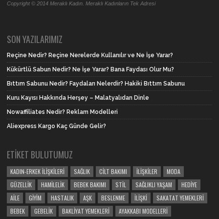
Copyright © 2014 Meraklı Kadın. Meraklı Kadınların Tek Adresi
SON YAZILARIMIZ
Reçine Nedir? Reçine Nerelerde Kullanılır ve Ne İşe Yarar?
Kükürtlü Sabun Nedir? Ne İşe Yarar? Bana Faydası Olur Mu?
Bıttım Sabunu Nedir? Faydaları Nelerdir? Hakiki Bıttım Sabunu
Kuru Kayısı Hakkında Herşey – Malatyalıdan Dinle
Nowaffiliates Nedir? Reklam Modelleri
Aliexpress Kargo Kaç Günde Gelir?
ETIKET BULUTUMUZ
KADIN-ERKEK İLIŞKILERI
SAĞLIK
CILT BAKIMI
İLIŞKILER
MODA
GÜZELLIK
HAMILELIK
BEBEK BAKIMI
STIL
SAĞLIKLI YAŞAM
HEDIYE
AILE
GIYIM
HASTALIK
AŞK
BESLENME
İLIŞKI
SAKATAT YEMEKLERI
BEBEK
GEBELIK
BAKLIYAT YEMEKLERI
AYAKKABI MODELLERI