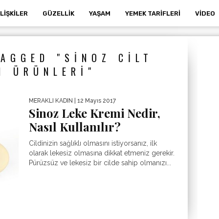
İLIŞKILER
GÜZELLIK
YAŞAM
YEMEK TARIFLERI
VIDEO
AGGED "SINOZ CILT
M ÜRÜNLERI"
MERAKLI KADIN
| 12 Mayıs 2017
Sinoz Leke Kremi Nedir,
Nasıl Kullanılır?
Cildinizin sağlıklı olmasını istiyorsanız, ilk
olarak lekesiz olmasına dikkat etmeniz gerekir.
Pürüzsüz ve lekesiz bir cilde sahip olmanızı...