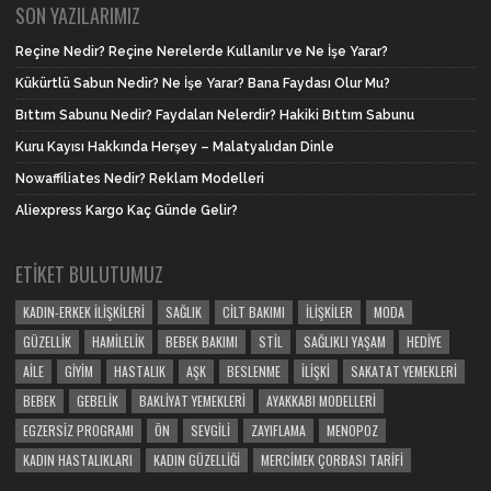
SON YAZILARIMIZ
Reçine Nedir? Reçine Nerelerde Kullanılır ve Ne İşe Yarar?
Kükürtlü Sabun Nedir? Ne İşe Yarar? Bana Faydası Olur Mu?
Bıttım Sabunu Nedir? Faydaları Nelerdir? Hakiki Bıttım Sabunu
Kuru Kayısı Hakkında Herşey – Malatyalıdan Dinle
Nowaffiliates Nedir? Reklam Modelleri
Aliexpress Kargo Kaç Günde Gelir?
ETIKET BULUTUMUZ
KADIN-ERKEK İLIŞKILERI
SAĞLIK
CILT BAKIMI
İLIŞKILER
MODA
GÜZELLIK
HAMILELIK
BEBEK BAKIMI
STIL
SAĞLIKLI YAŞAM
HEDIYE
AILE
GIYIM
HASTALIK
AŞK
BESLENME
İLIŞKI
SAKATAT YEMEKLERI
BEBEK
GEBELIK
BAKLIYAT YEMEKLERI
AYAKKABI MODELLERI
EGZERSIZ PROGRAMI
ÖN
SEVGILI
ZAYIFLAMA
MENOPOZ
KADIN HASTALIKLARI
KADIN GÜZELLIĞI
MERCIMEK ÇORBASI TARIFI