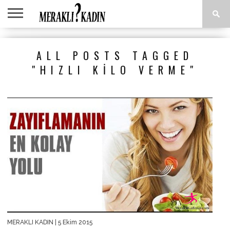
ANASAYFA
ANNE &
AŞK &
ASTROLOJI
EĞLENCE
GÜZELLIK
MODA
SAĞLIK
YEMEK
ALL POSTS TAGGED
ÇOCUK
İLIŞKILER
TARIFLERI
"HIZLI KILO VERME"
MERAKLI KADIN
| 5 Ekim 2015