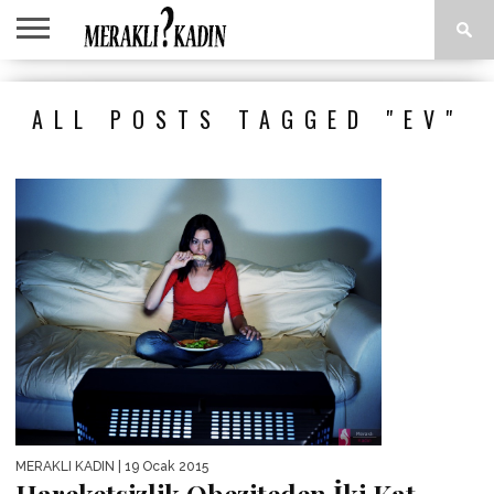
ANASAYFA
ANNE &
AŞK &
ASTROLOJI
EĞLENCE
GÜZELLIK
MODA
SAĞLIK
YEMEK
ALL POSTS TAGGED "EV"
ÇOCUK
İLIŞKILER
TARIFLERI
MERAKLI KADIN
| 19 Ocak 2015
Hareketsizlik Obeziteden İki Kat