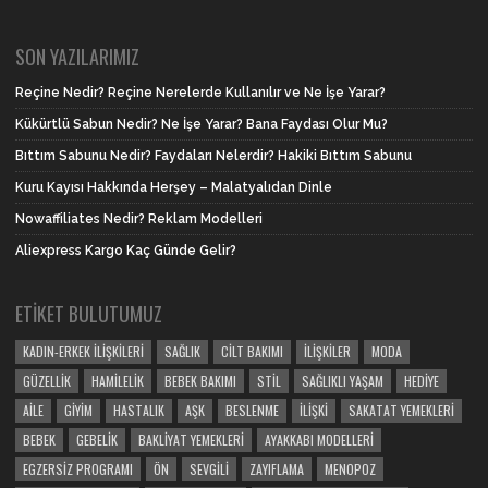
SON YAZILARIMIZ
Reçine Nedir? Reçine Nerelerde Kullanılır ve Ne İşe Yarar?
Kükürtlü Sabun Nedir? Ne İşe Yarar? Bana Faydası Olur Mu?
Bıttım Sabunu Nedir? Faydaları Nelerdir? Hakiki Bıttım Sabunu
Kuru Kayısı Hakkında Herşey – Malatyalıdan Dinle
Nowaffiliates Nedir? Reklam Modelleri
Aliexpress Kargo Kaç Günde Gelir?
ETIKET BULUTUMUZ
KADIN-ERKEK İLIŞKILERI
SAĞLIK
CILT BAKIMI
İLIŞKILER
MODA
GÜZELLIK
HAMILELIK
BEBEK BAKIMI
STIL
SAĞLIKLI YAŞAM
HEDIYE
AILE
GIYIM
HASTALIK
AŞK
BESLENME
İLIŞKI
SAKATAT YEMEKLERI
BEBEK
GEBELIK
BAKLIYAT YEMEKLERI
AYAKKABI MODELLERI
EGZERSIZ PROGRAMI
ÖN
SEVGILI
ZAYIFLAMA
MENOPOZ