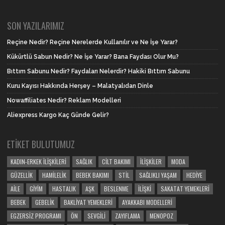
SON YAZILARIMIZ
Reçine Nedir? Reçine Nerelerde Kullanılır ve Ne İşe Yarar?
Kükürtlü Sabun Nedir? Ne İşe Yarar? Bana Faydası Olur Mu?
Bıttım Sabunu Nedir? Faydaları Nelerdir? Hakiki Bıttım Sabunu
Kuru Kayısı Hakkında Herşey – Malatyalıdan Dinle
Nowaffiliates Nedir? Reklam Modelleri
Aliexpress Kargo Kaç Günde Gelir?
ETIKET BULUTUMUZ
KADIN-ERKEK İLIŞKILERI
SAĞLIK
CILT BAKIMI
İLIŞKILER
MODA
GÜZELLIK
HAMILELIK
BEBEK BAKIMI
STIL
SAĞLIKLI YAŞAM
HEDIYE
AILE
GIYIM
HASTALIK
AŞK
BESLENME
İLIŞKI
SAKATAT YEMEKLERI
BEBEK
GEBELIK
BAKLIYAT YEMEKLERI
AYAKKABI MODELLERI
EGZERSIZ PROGRAMI
ÖN
SEVGILI
ZAYIFLAMA
MENOPOZ