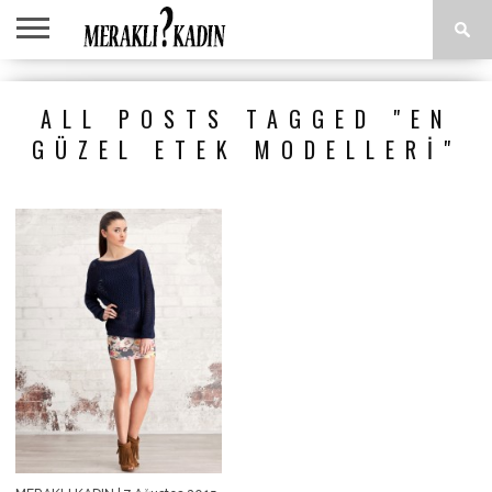
ANASAYFA
ANNE &
AŞK &
ASTROLOJI
EĞLENCE
GÜZELLIK
MODA
SAĞLIK
YEMEK
ALL POSTS TAGGED "EN
ÇOCUK
İLIŞKILER
TARIFLERI
GÜZEL ETEK MODELLERI"