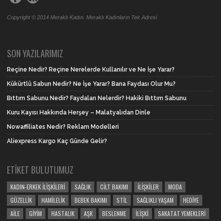
Copyright © 2014 Meraklı Kadın. Meraklı Kadınların Tek Adresi
SON YAZILARIMIZ
Reçine Nedir? Reçine Nerelerde Kullanılır ve Ne İşe Yarar?
Kükürtlü Sabun Nedir? Ne İşe Yarar? Bana Faydası Olur Mu?
Bıttım Sabunu Nedir? Faydaları Nelerdir? Hakiki Bıttım Sabunu
Kuru Kayısı Hakkında Herşey – Malatyalıdan Dinle
Nowaffiliates Nedir? Reklam Modelleri
Aliexpress Kargo Kaç Günde Gelir?
ETIKET BULUTUMUZ
KADIN-ERKEK İLIŞKILERI
SAĞLIK
CILT BAKIMI
İLIŞKILER
MODA
GÜZELLIK
HAMILELIK
BEBEK BAKIMI
STIL
SAĞLIKLI YAŞAM
HEDIYE
AILE
GIYIM
HASTALIK
AŞK
BESLENME
İLIŞKI
SAKATAT YEMEKLERI