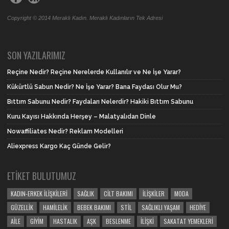
Copyright © 2014 Meraklı Kadın. Meraklı Kadınların Tek Adresi
SON YAZILARIMIZ
Reçine Nedir? Reçine Nerelerde Kullanılır ve Ne İşe Yarar?
Kükürtlü Sabun Nedir? Ne İşe Yarar? Bana Faydası Olur Mu?
Bıttım Sabunu Nedir? Faydaları Nelerdir? Hakiki Bıttım Sabunu
Kuru Kayısı Hakkında Herşey – Malatyalıdan Dinle
Nowaffiliates Nedir? Reklam Modelleri
Aliexpress Kargo Kaç Günde Gelir?
ETIKET BULUTUMUZ
KADIN-ERKEK İLIŞKILERI
SAĞLIK
CILT BAKIMI
İLIŞKILER
MODA
GÜZELLIK
HAMILELIK
BEBEK BAKIMI
STIL
SAĞLIKLI YAŞAM
HEDIYE
AILE
GIYIM
HASTALIK
AŞK
BESLENME
İLIŞKI
SAKATAT YEMEKLERI