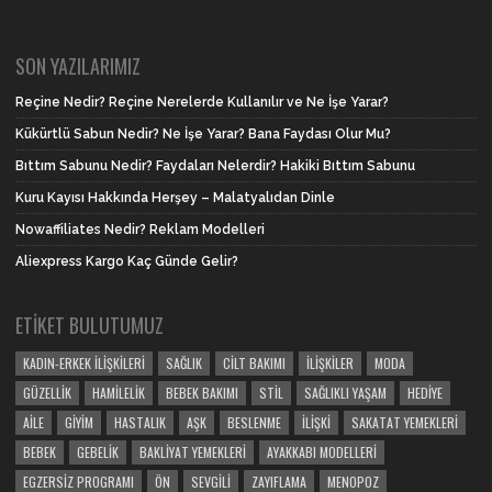
SON YAZILARIMIZ
Reçine Nedir? Reçine Nerelerde Kullanılır ve Ne İşe Yarar?
Kükürtlü Sabun Nedir? Ne İşe Yarar? Bana Faydası Olur Mu?
Bıttım Sabunu Nedir? Faydaları Nelerdir? Hakiki Bıttım Sabunu
Kuru Kayısı Hakkında Herşey – Malatyalıdan Dinle
Nowaffiliates Nedir? Reklam Modelleri
Aliexpress Kargo Kaç Günde Gelir?
ETIKET BULUTUMUZ
KADIN-ERKEK İLIŞKILERI
SAĞLIK
CILT BAKIMI
İLIŞKILER
MODA
GÜZELLIK
HAMILELIK
BEBEK BAKIMI
STIL
SAĞLIKLI YAŞAM
HEDIYE
AILE
GIYIM
HASTALIK
AŞK
BESLENME
İLIŞKI
SAKATAT YEMEKLERI
BEBEK
GEBELIK
BAKLIYAT YEMEKLERI
AYAKKABI MODELLERI
EGZERSIZ PROGRAMI
ÖN
SEVGILI
ZAYIFLAMA
MENOPOZ