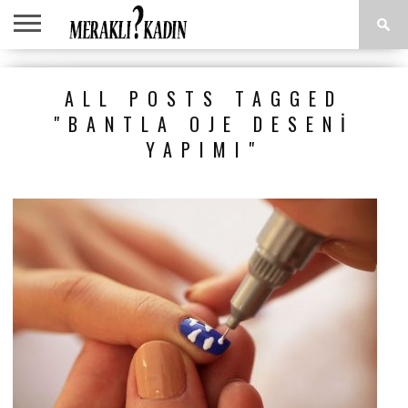
ANASAYFA
ANNE &
AŞK &
ASTROLOJI
EĞLENCE
GÜZELLIK
MODA
SAĞLIK
YEMEK
ALL POSTS TAGGED
ÇOCUK
İLIŞKILER
TARIFLERI
"BANTLA OJE DESENI
YAPIMI"