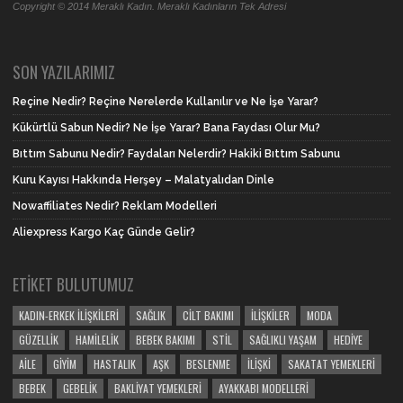
Copyright © 2014 Meraklı Kadın. Meraklı Kadınların Tek Adresi
SON YAZILARIMIZ
Reçine Nedir? Reçine Nerelerde Kullanılır ve Ne İşe Yarar?
Kükürtlü Sabun Nedir? Ne İşe Yarar? Bana Faydası Olur Mu?
Bıttım Sabunu Nedir? Faydaları Nelerdir? Hakiki Bıttım Sabunu
Kuru Kayısı Hakkında Herşey – Malatyalıdan Dinle
Nowaffiliates Nedir? Reklam Modelleri
Aliexpress Kargo Kaç Günde Gelir?
ETIKET BULUTUMUZ
KADIN-ERKEK İLIŞKILERI
SAĞLIK
CILT BAKIMI
İLIŞKILER
MODA
GÜZELLIK
HAMILELIK
BEBEK BAKIMI
STIL
SAĞLIKLI YAŞAM
HEDIYE
AILE
GIYIM
HASTALIK
AŞK
BESLENME
İLIŞKI
SAKATAT YEMEKLERI
BEBEK
GEBELIK
BAKLIYAT YEMEKLERI
AYAKKABI MODELLERI