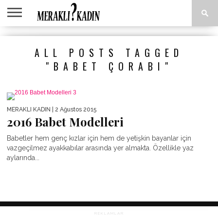
ANASAYFA
ANNE &
AŞK &
ASTROLOJI
EĞLENCE
GÜZELLIK
MODA
SAĞLIK
YEMEK
ALL POSTS TAGGED
ÇOCUK
İLIŞKILER
TARIFLERI
"BABET ÇORABI"
MERAKLI KADIN
| 2 Ağustos 2015
2016 Babet Modelleri
Babetler hem genç kızlar için hem de yetişkin bayanlar için
vazgeçilmez ayakkabılar arasında yer almakta. Özellikle yaz
aylarında...
REKLAMLAR