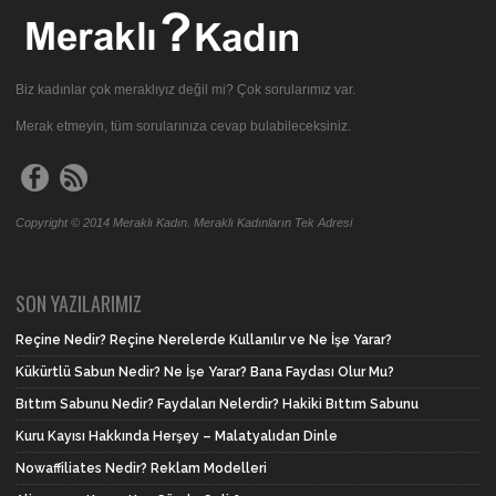
Biz kadınlar çok meraklıyız değil mi? Çok sorularımız var.
Merak etmeyin, tüm sorularınıza cevap bulabileceksiniz.
Copyright © 2014 Meraklı Kadın. Meraklı Kadınların Tek Adresi
SON YAZILARIMIZ
Reçine Nedir? Reçine Nerelerde Kullanılır ve Ne İşe Yarar?
Kükürtlü Sabun Nedir? Ne İşe Yarar? Bana Faydası Olur Mu?
Bıttım Sabunu Nedir? Faydaları Nelerdir? Hakiki Bıttım Sabunu
Kuru Kayısı Hakkında Herşey – Malatyalıdan Dinle
Nowaffiliates Nedir? Reklam Modelleri