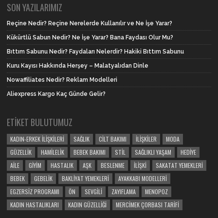
SON YAZILARIMIZ
Reçine Nedir? Reçine Nerelerde Kullanılır ve Ne İşe Yarar?
Kükürtlü Sabun Nedir? Ne İşe Yarar? Bana Faydası Olur Mu?
Bıttım Sabunu Nedir? Faydaları Nelerdir? Hakiki Bıttım Sabunu
Kuru Kayısı Hakkında Herşey – Malatyalıdan Dinle
Nowaffiliates Nedir? Reklam Modelleri
Aliexpress Kargo Kaç Günde Gelir?
ETIKET BULUTUMUZ
KADIN-ERKEK İLIŞKILERI
SAĞLIK
CILT BAKIMI
İLIŞKILER
MODA
GÜZELLIK
HAMILELIK
BEBEK BAKIMI
STIL
SAĞLIKLI YAŞAM
HEDIYE
AILE
GIYIM
HASTALIK
AŞK
BESLENME
İLIŞKI
SAKATAT YEMEKLERI
BEBEK
GEBELIK
BAKLIYAT YEMEKLERI
AYAKKABI MODELLERI
EGZERSIZ PROGRAMI
ÖN
SEVGILI
ZAYIFLAMA
MENOPOZ
KADIN HASTALIKLARI
KADIN GÜZELLIĞI
MERCIMEK ÇORBASI TARIFI