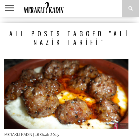
ANASAYFA
ANNE &
AŞK &
ASTROLOJI
EĞLENCE
GÜZELLIK
MODA
SAĞLIK
YEMEK
ALL POSTS TAGGED "ALI
ÇOCUK
İLIŞKILER
TARIFLERI
NAZIK TARIFI"
MERAKLI KADIN
| 16 Ocak 2015