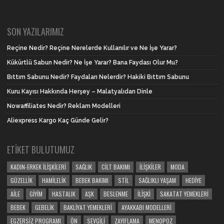
SON YAZILARIMIZ
Reçine Nedir? Reçine Nerelerde Kullanılır ve Ne İşe Yarar?
Kükürtlü Sabun Nedir? Ne İşe Yarar? Bana Faydası Olur Mu?
Bıttım Sabunu Nedir? Faydaları Nelerdir? Hakiki Bıttım Sabunu
Kuru Kayısı Hakkında Herşey – Malatyalıdan Dinle
Nowaffiliates Nedir? Reklam Modelleri
Aliexpress Kargo Kaç Günde Gelir?
ETIKET BULUTUMUZ
KADIN-ERKEK İLIŞKILERI
SAĞLIK
CILT BAKIMI
İLIŞKILER
MODA
GÜZELLIK
HAMILELIK
BEBEK BAKIMI
STIL
SAĞLIKLI YAŞAM
HEDIYE
AILE
GIYIM
HASTALIK
AŞK
BESLENME
İLIŞKI
SAKATAT YEMEKLERI
BEBEK
GEBELIK
BAKLIYAT YEMEKLERI
AYAKKABI MODELLERI
EGZERSIZ PROGRAMI
ÖN
SEVGILI
ZAYIFLAMA
MENOPOZ