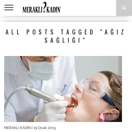
ANASAYFA
ANNE &
AŞK &
ASTROLOJI
EĞLENCE
GÜZELLIK
MODA
SAĞLIK
YEMEK
ALL POSTS TAGGED "AĞIZ
ÇOCUK
İLIŞKILER
TARIFLERI
SAĞLIĞI"
MERAKLI KADIN
| 19 Ocak 2015