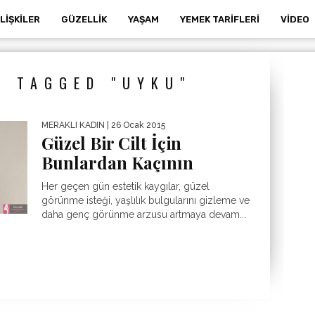
İLIŞKILER
GÜZELLIK
YAŞAM
YEMEK TARIFLERI
VIDEO
S TAGGED "UYKU"
MERAKLI KADIN
| 26 Ocak 2015
Güzel Bir Cilt İçin
Bunlardan Kaçının
Her geçen gün estetik kaygılar, güzel
görünme isteği, yaşlılık bulgularını gizleme ve
daha genç görünme arzusu artmaya devam...