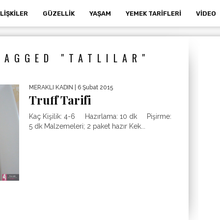
İLIŞKILER
GÜZELLIK
YAŞAM
YEMEK TARIFLERI
VIDEO
TAGGED "TATLILAR"
MERAKLI KADIN
| 6 Şubat 2015
Truff Tarifi
Kaç Kişilik: 4-6 Hazırlama: 10 dk Pişirme:
5 dk Malzemeleri; 2 paket hazır Kek...