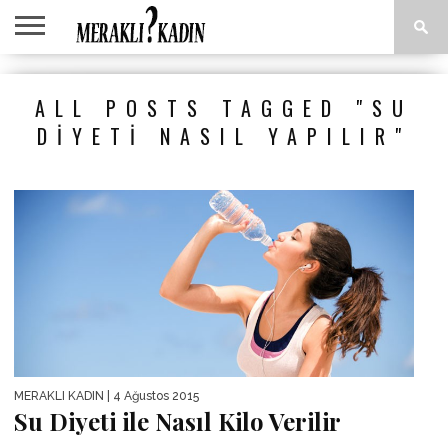
ANASAYFA
ANNE &
AŞK &
ASTROLOJI
EĞLENCE
GÜZELLIK
MODA
SAĞLIK
YEMEK
ALL POSTS TAGGED "SU
ÇOCUK
İLIŞKILER
TARIFLERI
DIYETI NASIL YAPILIR"
MERAKLI KADIN
| 4 Ağustos 2015
Su Diyeti ile Nasıl Kilo Verilir