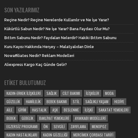
SON YAZILARIMIZ
Reçine Nedir? Reçine Nerelerde Kullanılır ve Ne İşe Yarar?
Kükürtlü Sabun Nedir? Ne İşe Yarar? Bana Faydası Olur Mu?
Bıttım Sabunu Nedir? Faydaları Nelerdir? Hakiki Bıttım Sabunu
Kuru Kayısı Hakkında Herşey – Malatyalıdan Dinle
Nowaffiliates Nedir? Reklam Modelleri
Aliexpress Kargo Kaç Günde Gelir?
ETIKET BULUTUMUZ
KADIN-ERKEK İLIŞKILERI
SAĞLIK
CILT BAKIMI
İLIŞKILER
MODA
GÜZELLIK
HAMILELIK
BEBEK BAKIMI
STIL
SAĞLIKLI YAŞAM
HEDIYE
AILE
GIYIM
HASTALIK
AŞK
BESLENME
İLIŞKI
SAKATAT YEMEKLERI
BEBEK
GEBELIK
BAKLIYAT YEMEKLERI
AYAKKABI MODELLERI
EGZERSIZ PROGRAMI
ÖN
SEVGILI
ZAYIFLAMA
MENOPOZ
KADIN HASTALIKLARI
KADIN GÜZELLIĞI
MERCIMEK ÇORBASI TARIFI