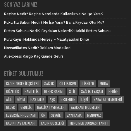
SON YAZILARIMIZ
Reçine Nedir? Reçine Nerelerde Kullanılır ve Ne İşe Yarar?
Kükürtlü Sabun Nedir? Ne İşe Yarar? Bana Faydası Olur Mu?
Bıttım Sabunu Nedir? Faydaları Nelerdir? Hakiki Bıttım Sabunu
Kuru Kayısı Hakkında Herşey – Malatyalıdan Dinle
Nowaffiliates Nedir? Reklam Modelleri
Aliexpress Kargo Kaç Günde Gelir?
ETIKET BULUTUMUZ
KADIN-ERKEK İLIŞKILERI
SAĞLIK
CILT BAKIMI
İLIŞKILER
MODA
GÜZELLIK
HAMILELIK
BEBEK BAKIMI
STIL
SAĞLIKLI YAŞAM
HEDIYE
AILE
GIYIM
HASTALIK
AŞK
BESLENME
İLIŞKI
SAKATAT YEMEKLERI
BEBEK
GEBELIK
BAKLIYAT YEMEKLERI
AYAKKABI MODELLERI
EGZERSIZ PROGRAMI
ÖN
SEVGILI
ZAYIFLAMA
MENOPOZ
KADIN HASTALIKLARI
KADIN GÜZELLIĞI
MERCIMEK ÇORBASI TARIFI