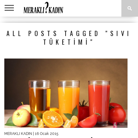
ANASAYFA
ANNE &
AŞK &
ASTROLOJI
EĞLENCE
GÜZELLIK
MODA
SAĞLIK
YEMEK
ALL POSTS TAGGED "SIVI
ÇOCUK
İLIŞKILER
TARIFLERI
TÜKETIMI"
MERAKLI KADIN
| 16 Ocak 2015