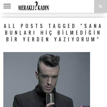
ANASAYFA
ANNE &
AŞK &
ASTROLOJI
EĞLENCE
GÜZELLIK
MODA
SAĞLIK
YEMEK
ALL POSTS TAGGED "SANA
ÇOCUK
İLIŞKILER
TARIFLERI
BUNLARI HIÇ BILMEDIĞIN
BIR YERDEN YAZIYORUM"