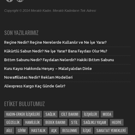
Copyright © 2014 Meraklı Kadın. Meraklı Kadınların Tek Adresi
SON YAZILARIMIZ
Reçine Nedir? Reçine Nerelerde Kullanılır ve Ne İşe Yarar?
Kükürtlü Sabun Nedir? Ne İşe Yarar? Bana Faydası Olur Mu?
Bıttım Sabunu Nedir? Faydaları Nelerdir? Hakiki Bıttım Sabunu
Kuru Kayısı Hakkında Herşey – Malatyalıdan Dinle
Nowaffiliates Nedir? Reklam Modelleri
Aliexpress Kargo Kaç Günde Gelir?
ETIKET BULUTUMUZ
KADIN-ERKEK İLIŞKILERI
SAĞLIK
CILT BAKIMI
İLIŞKILER
MODA
GÜZELLIK
HAMILELIK
BEBEK BAKIMI
STIL
SAĞLIKLI YAŞAM
HEDIYE
AILE
GIYIM
HASTALIK
AŞK
BESLENME
İLIŞKI
SAKATAT YEMEKLERI