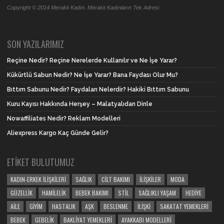
Copyright © 2014 Meraklı Kadın. Meraklı Kadınların Tek Adresi
SON YAZILARIMIZ
Reçine Nedir? Reçine Nerelerde Kullanılır ve Ne İşe Yarar?
Kükürtlü Sabun Nedir? Ne İşe Yarar? Bana Faydası Olur Mu?
Bıttım Sabunu Nedir? Faydaları Nelerdir? Hakiki Bıttım Sabunu
Kuru Kayısı Hakkında Herşey – Malatyalıdan Dinle
Nowaffiliates Nedir? Reklam Modelleri
Aliexpress Kargo Kaç Günde Gelir?
ETIKET BULUTUMUZ
KADIN-ERKEK İLIŞKILERI
SAĞLIK
CILT BAKIMI
İLIŞKILER
MODA
GÜZELLIK
HAMILELIK
BEBEK BAKIMI
STIL
SAĞLIKLI YAŞAM
HEDIYE
AILE
GIYIM
HASTALIK
AŞK
BESLENME
İLIŞKI
SAKATAT YEMEKLERI
BEBEK
GEBELIK
BAKLIYAT YEMEKLERI
AYAKKABI MODELLERI