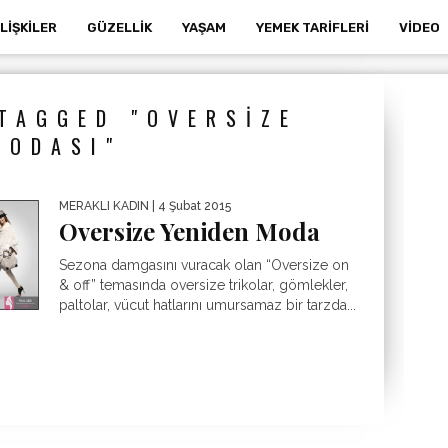
İLIŞKILER
GÜZELLIK
YAŞAM
YEMEK TARIFLERI
VIDEO
TAGGED "OVERSIZE
MODASI"
MERAKLI KADIN
| 4 Şubat 2015
Oversize Yeniden Moda
Sezona damgasını vuracak olan “Oversize on
& off” temasında oversize trikolar, gömlekler,
paltolar, vücut hatlarını umursamaz bir tarzda...