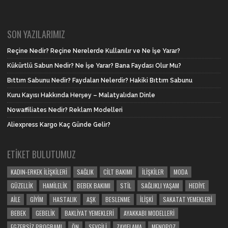
SON YAZILARIMIZ
Reçine Nedir? Reçine Nerelerde Kullanılır ve Ne İşe Yarar?
Kükürtlü Sabun Nedir? Ne İşe Yarar? Bana Faydası Olur Mu?
Bıttım Sabunu Nedir? Faydaları Nelerdir? Hakiki Bıttım Sabunu
Kuru Kayısı Hakkında Herşey – Malatyalıdan Dinle
Nowaffiliates Nedir? Reklam Modelleri
Aliexpress Kargo Kaç Günde Gelir?
ETIKET BULUTUMUZ
KADIN-ERKEK İLIŞKILERI
SAĞLIK
CILT BAKIMI
İLIŞKILER
MODA
GÜZELLIK
HAMILELIK
BEBEK BAKIMI
STIL
SAĞLIKLI YAŞAM
HEDIYE
AILE
GIYIM
HASTALIK
AŞK
BESLENME
İLIŞKI
SAKATAT YEMEKLERI
BEBEK
GEBELIK
BAKLIYAT YEMEKLERI
AYAKKABI MODELLERI
EGZERSIZ PROGRAMI
ÖN
SEVGILI
ZAYIFLAMA
MENOPOZ