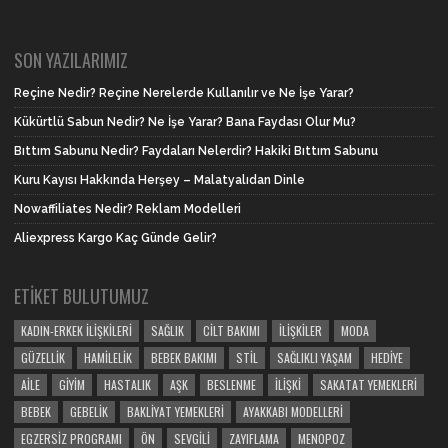
SON YAZILARIMIZ
Reçine Nedir? Reçine Nerelerde Kullanılır ve Ne İşe Yarar?
Kükürtlü Sabun Nedir? Ne İşe Yarar? Bana Faydası Olur Mu?
Bıttım Sabunu Nedir? Faydaları Nelerdir? Hakiki Bıttım Sabunu
Kuru Kayısı Hakkında Herşey – Malatyalıdan Dinle
Nowaffiliates Nedir? Reklam Modelleri
Aliexpress Kargo Kaç Günde Gelir?
ETIKET BULUTUMUZ
KADIN-ERKEK İLIŞKILERI
SAĞLIK
CILT BAKIMI
İLIŞKILER
MODA
GÜZELLIK
HAMILELIK
BEBEK BAKIMI
STIL
SAĞLIKLI YAŞAM
HEDIYE
AILE
GIYIM
HASTALIK
AŞK
BESLENME
İLIŞKI
SAKATAT YEMEKLERI
BEBEK
GEBELIK
BAKLIYAT YEMEKLERI
AYAKKABI MODELLERI
EGZERSIZ PROGRAMI
ÖN
SEVGILI
ZAYIFLAMA
MENOPOZ