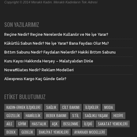
Copyright © 2014 Meraklı Kadın. Meraklı Kadınların Tek Adresi
SON YAZILARIMIZ
Reçine Nedir? Reçine Nerelerde Kullanılır ve Ne İşe Yarar?
Kükürtlü Sabun Nedir? Ne İşe Yarar? Bana Faydası Olur Mu?
Bıttım Sabunu Nedir? Faydaları Nelerdir? Hakiki Bıttım Sabunu
Kuru Kayısı Hakkında Herşey – Malatyalıdan Dinle
Nowaffiliates Nedir? Reklam Modelleri
Aliexpress Kargo Kaç Günde Gelir?
ETIKET BULUTUMUZ
KADIN-ERKEK İLIŞKILERI
SAĞLIK
CILT BAKIMI
İLIŞKILER
MODA
GÜZELLIK
HAMILELIK
BEBEK BAKIMI
STIL
SAĞLIKLI YAŞAM
HEDIYE
AILE
GIYIM
HASTALIK
AŞK
BESLENME
İLIŞKI
SAKATAT YEMEKLERI
BEBEK
GEBELIK
BAKLIYAT YEMEKLERI
AYAKKABI MODELLERI