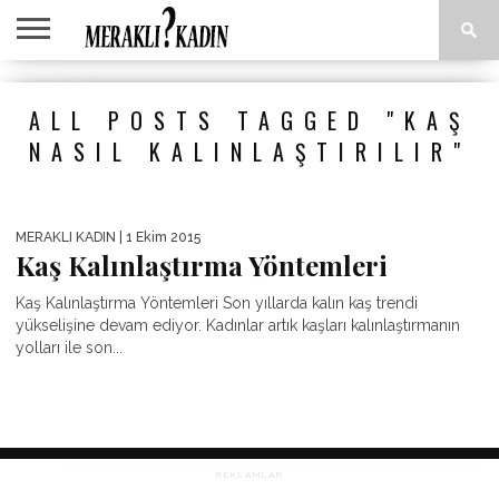
ANASAYFA
ANNE &
AŞK &
ASTROLOJI
EĞLENCE
GÜZELLIK
MODA
SAĞLIK
YEMEK
ALL POSTS TAGGED "KAŞ
ÇOCUK
İLIŞKILER
TARIFLERI
NASIL KALINLAŞTIRILIR"
MERAKLI KADIN
| 1 Ekim 2015
Kaş Kalınlaştırma Yöntemleri
Kaş Kalınlaştırma Yöntemleri Son yıllarda kalın kaş trendi
yükselişine devam ediyor. Kadınlar artık kaşları kalınlaştırmanın
yolları ile son...
REKLAMLAR