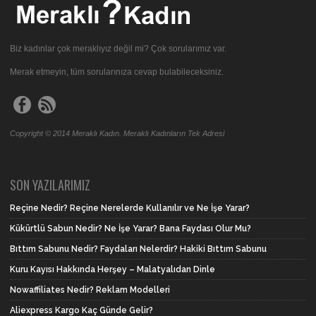
Biz kadınlar çok meraklıyız değil mi? Çok sorularımız var.
Merak etmeyin, tüm sorularınıza cevap bulabileceksiniz.
Copyright © 2014 Meraklı Kadın. Meraklı Kadınların Tek Adresi
SON YAZILARIMIZ
Reçine Nedir? Reçine Nerelerde Kullanılır ve Ne İşe Yarar?
Kükürtlü Sabun Nedir? Ne İşe Yarar? Bana Faydası Olur Mu?
Bıttım Sabunu Nedir? Faydaları Nelerdir? Hakiki Bıttım Sabunu
Kuru Kayısı Hakkında Herşey – Malatyalıdan Dinle
Nowaffiliates Nedir? Reklam Modelleri
Aliexpress Kargo Kaç Günde Gelir?