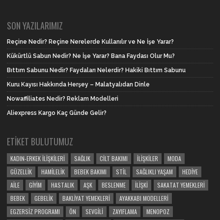
SON YAZILARIMIZ
Reçine Nedir? Reçine Nerelerde Kullanılır ve Ne İşe Yarar?
Kükürtlü Sabun Nedir? Ne İşe Yarar? Bana Faydası Olur Mu?
Bıttım Sabunu Nedir? Faydaları Nelerdir? Hakiki Bıttım Sabunu
Kuru Kayısı Hakkında Herşey – Malatyalıdan Dinle
Nowaffiliates Nedir? Reklam Modelleri
Aliexpress Kargo Kaç Günde Gelir?
ETIKET BULUTUMUZ
KADIN-ERKEK İLIŞKILERI
SAĞLIK
CILT BAKIMI
İLIŞKILER
MODA
GÜZELLIK
HAMILELIK
BEBEK BAKIMI
STIL
SAĞLIKLI YAŞAM
HEDIYE
AILE
GIYIM
HASTALIK
AŞK
BESLENME
İLIŞKI
SAKATAT YEMEKLERI
BEBEK
GEBELIK
BAKLIYAT YEMEKLERI
AYAKKABI MODELLERI
EGZERSIZ PROGRAMI
ÖN
SEVGILI
ZAYIFLAMA
MENOPOZ