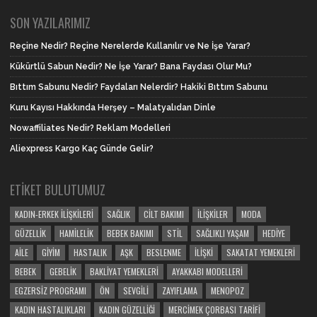
SON YAZILARIMIZ
Reçine Nedir? Reçine Nerelerde Kullanılır ve Ne İşe Yarar?
Kükürtlü Sabun Nedir? Ne İşe Yarar? Bana Faydası Olur Mu?
Bıttım Sabunu Nedir? Faydaları Nelerdir? Hakiki Bıttım Sabunu
Kuru Kayısı Hakkında Herşey – Malatyalıdan Dinle
Nowaffiliates Nedir? Reklam Modelleri
Aliexpress Kargo Kaç Günde Gelir?
ETIKET BULUTUMUZ
KADIN-ERKEK İLIŞKILERI
SAĞLIK
CILT BAKIMI
İLIŞKILER
MODA
GÜZELLIK
HAMILELIK
BEBEK BAKIMI
STIL
SAĞLIKLI YAŞAM
HEDIYE
AILE
GIYIM
HASTALIK
AŞK
BESLENME
İLIŞKI
SAKATAT YEMEKLERI
BEBEK
GEBELIK
BAKLIYAT YEMEKLERI
AYAKKABI MODELLERI
EGZERSIZ PROGRAMI
ÖN
SEVGILI
ZAYIFLAMA
MENOPOZ
KADIN HASTALIKLARI
KADIN GÜZELLIĞI
MERCIMEK ÇORBASI TARIFI