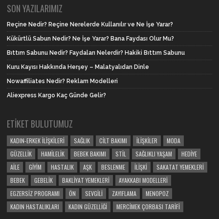
SON YAZILARIMIZ
Reçine Nedir? Reçine Nerelerde Kullanılır ve Ne İşe Yarar?
Kükürtlü Sabun Nedir? Ne İşe Yarar? Bana Faydası Olur Mu?
Bıttım Sabunu Nedir? Faydaları Nelerdir? Hakiki Bıttım Sabunu
Kuru Kayısı Hakkında Herşey – Malatyalıdan Dinle
Nowaffiliates Nedir? Reklam Modelleri
Aliexpress Kargo Kaç Günde Gelir?
ETIKET BULUTUMUZ
KADIN-ERKEK İLIŞKILERI
SAĞLIK
CILT BAKIMI
İLIŞKILER
MODA
GÜZELLIK
HAMILELIK
BEBEK BAKIMI
STIL
SAĞLIKLI YAŞAM
HEDIYE
AILE
GIYIM
HASTALIK
AŞK
BESLENME
İLIŞKI
SAKATAT YEMEKLERI
BEBEK
GEBELIK
BAKLIYAT YEMEKLERI
AYAKKABI MODELLERI
EGZERSIZ PROGRAMI
ÖN
SEVGILI
ZAYIFLAMA
MENOPOZ
KADIN HASTALIKLARI
KADIN GÜZELLIĞI
MERCIMEK ÇORBASI TARIFI