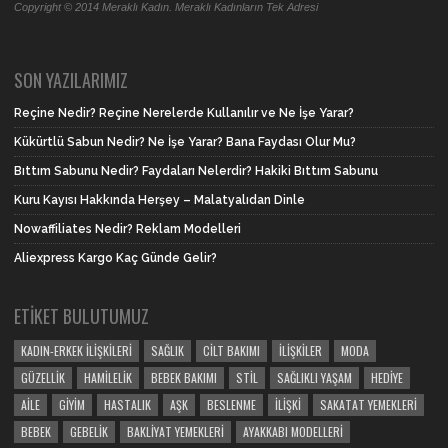
Copyright © 2014 Meraklı Kadın. Meraklı Kadınların Tek Adresi
SON YAZILARIMIZ
Reçine Nedir? Reçine Nerelerde Kullanılır ve Ne İşe Yarar?
Kükürtlü Sabun Nedir? Ne İşe Yarar? Bana Faydası Olur Mu?
Bıttım Sabunu Nedir? Faydaları Nelerdir? Hakiki Bıttım Sabunu
Kuru Kayısı Hakkında Herşey – Malatyalıdan Dinle
Nowaffiliates Nedir? Reklam Modelleri
Aliexpress Kargo Kaç Günde Gelir?
ETIKET BULUTUMUZ
KADIN-ERKEK İLIŞKILERI
SAĞLIK
CILT BAKIMI
İLIŞKILER
MODA
GÜZELLIK
HAMILELIK
BEBEK BAKIMI
STIL
SAĞLIKLI YAŞAM
HEDIYE
AILE
GIYIM
HASTALIK
AŞK
BESLENME
İLIŞKI
SAKATAT YEMEKLERI
BEBEK
GEBELIK
BAKLIYAT YEMEKLERI
AYAKKABI MODELLERI