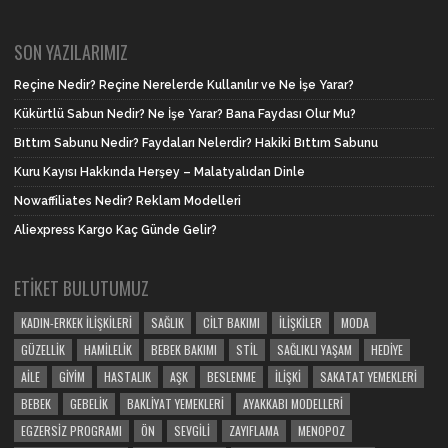
SON YAZILARIMIZ
Reçine Nedir? Reçine Nerelerde Kullanılır ve Ne İşe Yarar?
Kükürtlü Sabun Nedir? Ne İşe Yarar? Bana Faydası Olur Mu?
Bıttım Sabunu Nedir? Faydaları Nelerdir? Hakiki Bıttım Sabunu
Kuru Kayısı Hakkında Herşey – Malatyalıdan Dinle
Nowaffiliates Nedir? Reklam Modelleri
Aliexpress Kargo Kaç Günde Gelir?
ETIKET BULUTUMUZ
KADIN-ERKEK İLIŞKILERI
SAĞLIK
CILT BAKIMI
İLIŞKILER
MODA
GÜZELLIK
HAMILELIK
BEBEK BAKIMI
STIL
SAĞLIKLI YAŞAM
HEDIYE
AILE
GIYIM
HASTALIK
AŞK
BESLENME
İLIŞKI
SAKATAT YEMEKLERI
BEBEK
GEBELIK
BAKLIYAT YEMEKLERI
AYAKKABI MODELLERI
EGZERSIZ PROGRAMI
ÖN
SEVGILI
ZAYIFLAMA
MENOPOZ