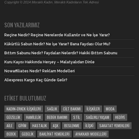
Copyright © 2014 Meraklı Kadın. Meraklı Kadınların Tek Adresi
SON YAZILARIMIZ
Reçine Nedir? Reçine Nerelerde Kullanılır ve Ne İşe Yarar?
Kükürtlü Sabun Nedir? Ne İşe Yarar? Bana Faydası Olur Mu?
Bıttım Sabunu Nedir? Faydaları Nelerdir? Hakiki Bıttım Sabunu
Kuru Kayısı Hakkında Herşey – Malatyalıdan Dinle
Nowaffiliates Nedir? Reklam Modelleri
Aliexpress Kargo Kaç Günde Gelir?
ETIKET BULUTUMUZ
KADIN-ERKEK İLIŞKILERI
SAĞLIK
CILT BAKIMI
İLIŞKILER
MODA
GÜZELLIK
HAMILELIK
BEBEK BAKIMI
STIL
SAĞLIKLI YAŞAM
HEDIYE
AILE
GIYIM
HASTALIK
AŞK
BESLENME
İLIŞKI
SAKATAT YEMEKLERI
BEBEK
GEBELIK
BAKLIYAT YEMEKLERI
AYAKKABI MODELLERI