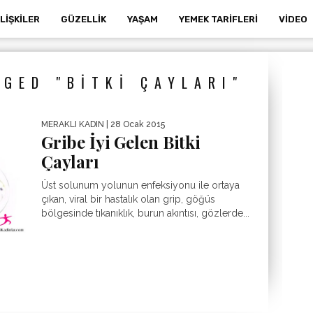
İLIŞKILER
GÜZELLIK
YAŞAM
YEMEK TARIFLERI
VIDEO
GED "BITKI ÇAYLARI"
MERAKLI KADIN
| 28 Ocak 2015
Gribe İyi Gelen Bitki
Çayları
Üst solunum yolunun enfeksiyonu ile ortaya
çıkan, viral bir hastalık olan grip, göğüs
bölgesinde tıkanıklık, burun akıntısı, gözlerde...