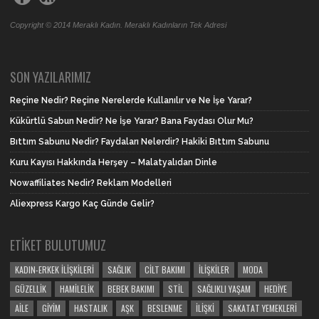
Copyright © 2014 Meraklı Kadın. Meraklı Kadınların Tek Adresi
SON YAZILARIMIZ
Reçine Nedir? Reçine Nerelerde Kullanılır ve Ne İşe Yarar?
Kükürtlü Sabun Nedir? Ne İşe Yarar? Bana Faydası Olur Mu?
Bıttım Sabunu Nedir? Faydaları Nelerdir? Hakiki Bıttım Sabunu
Kuru Kayısı Hakkında Herşey – Malatyalıdan Dinle
Nowaffiliates Nedir? Reklam Modelleri
Aliexpress Kargo Kaç Günde Gelir?
ETIKET BULUTUMUZ
KADIN-ERKEK İLIŞKILERI
SAĞLIK
CILT BAKIMI
İLIŞKILER
MODA
GÜZELLIK
HAMILELIK
BEBEK BAKIMI
STIL
SAĞLIKLI YAŞAM
HEDIYE
AILE
GIYIM
HASTALIK
AŞK
BESLENME
İLIŞKI
SAKATAT YEMEKLERI