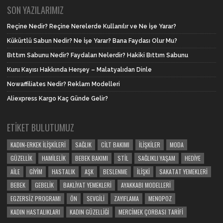
SON YAZILARIMIZ
Reçine Nedir? Reçine Nerelerde Kullanılır ve Ne İşe Yarar?
Kükürtlü Sabun Nedir? Ne İşe Yarar? Bana Faydası Olur Mu?
Bıttım Sabunu Nedir? Faydaları Nelerdir? Hakiki Bıttım Sabunu
Kuru Kayısı Hakkında Herşey – Malatyalıdan Dinle
Nowaffiliates Nedir? Reklam Modelleri
Aliexpress Kargo Kaç Günde Gelir?
ETIKET BULUTUMUZ
KADIN-ERKEK İLIŞKILERI
SAĞLIK
CILT BAKIMI
İLIŞKILER
MODA
GÜZELLIK
HAMILELIK
BEBEK BAKIMI
STIL
SAĞLIKLI YAŞAM
HEDIYE
AILE
GIYIM
HASTALIK
AŞK
BESLENME
İLIŞKI
SAKATAT YEMEKLERI
BEBEK
GEBELIK
BAKLIYAT YEMEKLERI
AYAKKABI MODELLERI
EGZERSIZ PROGRAMI
ÖN
SEVGILI
ZAYIFLAMA
MENOPOZ
KADIN HASTALIKLARI
KADIN GÜZELLIĞI
MERCIMEK ÇORBASI TARIFI