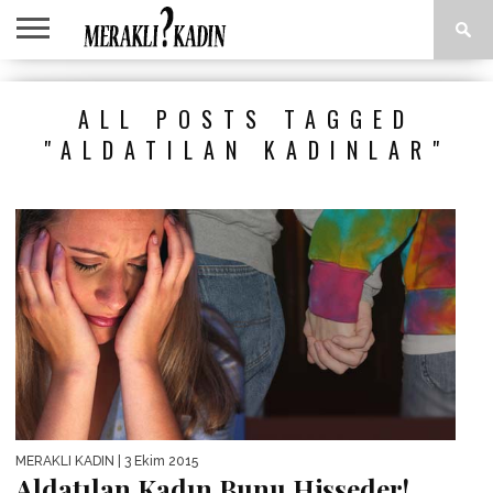
ANASAYFA
ANNE &
AŞK &
ASTROLOJI
EĞLENCE
GÜZELLIK
MODA
SAĞLIK
YEMEK
ALL POSTS TAGGED
ÇOCUK
İLIŞKILER
TARIFLERI
"ALDATILAN KADINLAR"
MERAKLI KADIN
| 3 Ekim 2015
Aldatılan Kadın Bunu Hisseder!