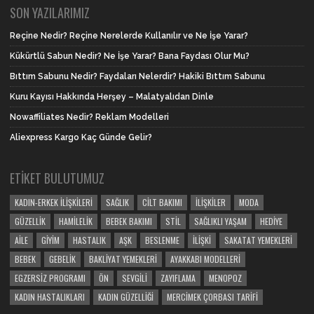
SON YAZILARIMIZ
Reçine Nedir? Reçine Nerelerde Kullanılır ve Ne İşe Yarar?
Kükürtlü Sabun Nedir? Ne İşe Yarar? Bana Faydası Olur Mu?
Bıttım Sabunu Nedir? Faydaları Nelerdir? Hakiki Bıttım Sabunu
Kuru Kayısı Hakkında Herşey – Malatyalıdan Dinle
Nowaffiliates Nedir? Reklam Modelleri
Aliexpress Kargo Kaç Günde Gelir?
ETIKET BULUTUMUZ
KADIN-ERKEK İLIŞKILERI
SAĞLIK
CILT BAKIMI
İLIŞKILER
MODA
GÜZELLIK
HAMILELIK
BEBEK BAKIMI
STIL
SAĞLIKLI YAŞAM
HEDIYE
AILE
GIYIM
HASTALIK
AŞK
BESLENME
İLIŞKI
SAKATAT YEMEKLERI
BEBEK
GEBELIK
BAKLIYAT YEMEKLERI
AYAKKABI MODELLERI
EGZERSIZ PROGRAMI
ÖN
SEVGILI
ZAYIFLAMA
MENOPOZ
KADIN HASTALIKLARI
KADIN GÜZELLIĞI
MERCIMEK ÇORBASI TARIFI