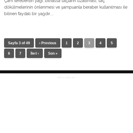
Çam terebentin yağı, bilhassa saçların uzatılması, saç
dökülmelerinin önlenmesi ve şampuanla beraber kullanılması ile
bilinen faydalı bir yağdır....
Sayfa 3 of 49
‹ Previous
1
2
3
4
5
6
7
İleri ›
Son »
REKLAMLAR