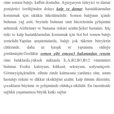
olan somon balığı, kalbin dostudur. Agregasyon önleyici ve damar
genişletici özelliğinden dolayı
kalp ve damar
hastalıklarından
korunmak için sıklıkla tüketilmelidir. Somon balığının içinde
bulunan yağ asiti, beyinde bulunan sinir hücrelerinin gelişimini
arttırarak Alzheimer ve bunama riskini azaltır.Şeker hastaları, felç
riski ve kalp hastalıklarından korunmak için bol bol somon balığı
yemelidir.Yapılan araştırmalarda, balığı çok tüketen bireylerin
ciltlerinde, daha az kırışık ve yıpranma olduğu
görülmüştür.Özellikle
somon gibi omega3 bakımından zengin
olan balıklarda,yüksek miktarda E,A,B2,B3,B12 vitaminleri
bulunur. Fosfor, kalsiyum, folikasit, selenyum, sodyumiçerir.
Görmeyigüçlendirir, zihnin zinde kalmasına yardımcı olur, astım
hastalığı riskini ve dikkat eksikliğini azaltır, kalp ritmini düzenler,
çocukların büyüme ve gelişiminde oldukça etkilidir. En önemliside
sağlıklı yaşamamıza büyük katkı sağlar.