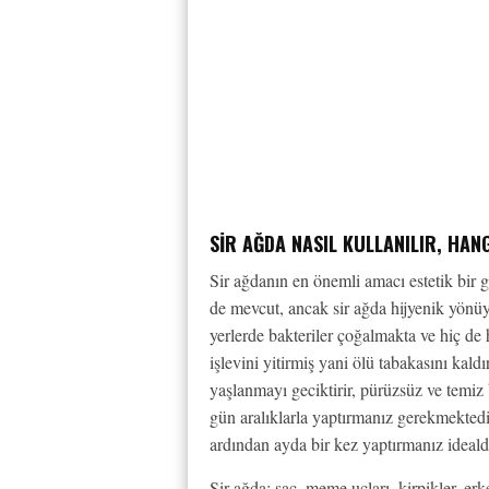
SIR AĞDA NASIL KULLANILIR, HA
Sir ağdanın en önemli amacı estetik bir 
de mevcut, ancak sir ağda hijyenik yönüy
yerlerde bakteriler çoğalmakta ve hiç de
işlevini yitirmiş yani ölü tabakasını kald
yaşlanmayı geciktirir, pürüzsüz ve temiz b
gün aralıklarla yaptırmanız gerekmekted
ardından ayda bir kez yaptırmanız idealdi
Sir ağda; saç, meme uçları, kirpikler, e