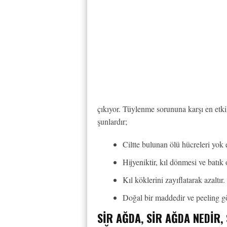
çıkıyor. Tüylenme sorununa karşı en etkil
şunlardır;
Ciltte bulunan ölü hücreleri yok 
Hijyeniktir, kıl dönmesi ve batık
Kıl köklerini zayıflatarak azaltır.
Doğal bir maddedir ve peeling gö
SIR AĞDA, SIR AĞDA NEDIR, 