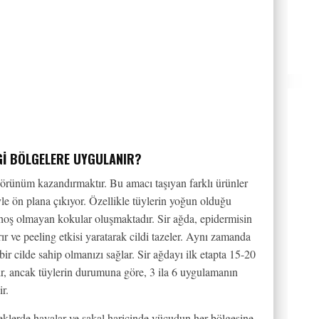
NGI BÖLGELERE UYGULANIR?
görünüm kazandırmaktır. Bu amacı taşıyan farklı ürünler
le ön plana çıkıyor. Özellikle tüylerin yoğun olduğu
 hoş olmayan kokular oluşmaktadır. Sir ağda, epidermisin
ırır ve peeling etkisi yaratarak cildi tazeler. Aynı zamanda
ir cilde sahip olmanızı sağlar. Sir ağdayı ilk etapta 15-20
ir, ancak tüylerin durumuna göre, 3 ila 6 uygulamanın
r.
rkeklerde hayalar ve sakal haricinde vücudun her bölgesine