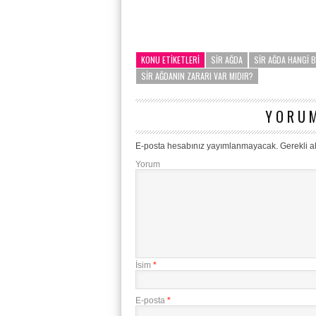
KONU ETIKETLERI
SIR AĞDA
SIR AĞDA HANGI 
SIR AĞDANIN ZARARI VAR MIDIR?
YORUM
E-posta hesabınız yayımlanmayacak.
Gerekli a
Yorum
İsim
*
E-posta
*