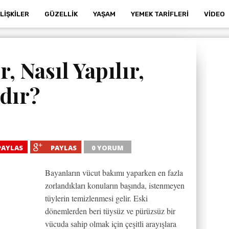
İLIŞKILER
GÜZELLIK
YAŞAM
YEMEK TARIFLERI
VIDEO
, Nasıl Yapılır,
dır?
PAYLAS
PAYLAS
0 YORUM
Bayanların vücut bakımı yaparken en fazla
zorlandıkları konuların başında, istenmeyen
tüylerin temizlenmesi gelir. Eski
dönemlerden beri tüysüz ve pürüzsüz bir
vücuda sahip olmak için çeşitli arayışlara