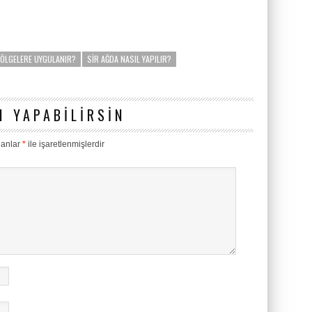
BÖLGELERE UYGULANIR?
SIR AĞDA NASIL YAPILIR?
 YAPABILIRSIN
lanlar
*
ile işaretlenmişlerdir