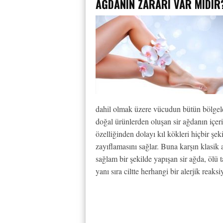
AĞDANIN ZARARI VAR MIDIR
dahil olmak üzere vücudun bütün bölgele
doğal ürünlerden oluşan sir ağdanın içer
özelliğinden dolayı kıl kökleri hiçbir şe
zayıflamasını sağlar. Buna karşın klasik 
sağlam bir şekilde yapışan sir ağda, ölü t
yanı sıra ciltte herhangi bir alerjik reaks