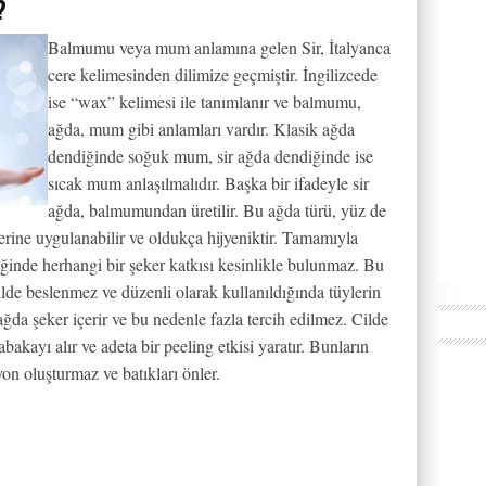
?
Balmumu veya mum anlamına gelen Sir, İtalyanca
cere kelimesinden dilimize geçmiştir. İngilizcede
ise “wax” kelimesi ile tanımlanır ve balmumu,
ağda, mum gibi anlamları vardır. Klasik ağda
dendiğinde soğuk mum, sir ağda dendiğinde ise
sıcak mum anlaşılmalıdır. Başka bir ifadeyle sir
ağda, balmumundan üretilir. Bu ağda türü, yüz de
rine uygulanabilir ve oldukça hijyeniktir. Tamamıyla
iğinde herhangi bir şeker katkısı kesinlikle bulunmaz. Bu
kilde beslenmez ve düzenli olarak kullanıldığında tüylerin
ağda şeker içerir ve bu nedenle fazla tercih edilmez. Cilde
abakayı alır ve adeta bir peeling etkisi yaratır. Bunların
iyon oluşturmaz ve batıkları önler.