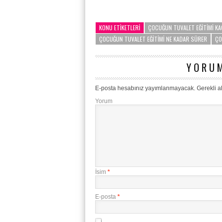
KONU ETIKETLERI
ÇOCUĞUN TUVALET EĞITIMI KA
ÇOCUĞUN TUVALET EĞITIMI NE KADAR SÜRER
ÇO
YORUM
E-posta hesabınız yayımlanmayacak.
Gerekli a
Yorum
İsim
*
E-posta
*