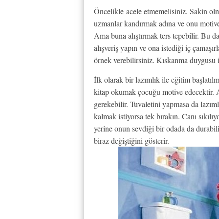
Öncelikle acele etmemelisiniz. Sakin olm
uzmanlar kandırmak adına ve onu motive e
Ama buna alıştırmak ters tepebilir. Bu da
alışveriş yapın ve ona istediği iç çamaşır
örnek verebilirsiniz. Kıskanma duygusu i
İlk olarak bir lazımlık ile eğitim başlatı
kitap okumak çocuğu motive edecektir. A
gerekebilir. Tuvaletini yapmasa da lazım
kalmak istiyorsa tek bırakın. Canı sıkılıy
yerine onun sevdiği bir odada da durabili
biraz değiştiğini gösterir.