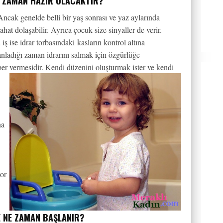
NE ZAMAN HAZIR OLACAKTIR?
Ancak genelde belli bir yaş sonrası ve yaz aylarında
hat dolaşabilir. Ayrıca çocuk size sinyaller de verir.
iş ise idrar torbasındaki kasların kontrol altına
anladığı zaman idrarını salmak için özgürlüğe
ber vermesidir. Kendi düzenini oluşturmak ister ve kendi
na
yor
VE NE ZAMAN BAŞLANIR?