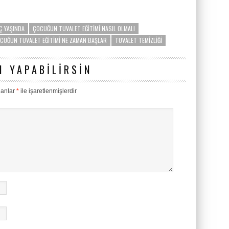
Ç YAŞINDA
ÇOCUĞUN TUVALET EĞITIMI NASIL OLMALI
CUĞUN TUVALET EĞITIMI NE ZAMAN BAŞLAR
TUVALET TEMIZLIĞI
 YAPABILIRSIN
lanlar
*
ile işaretlenmişlerdir