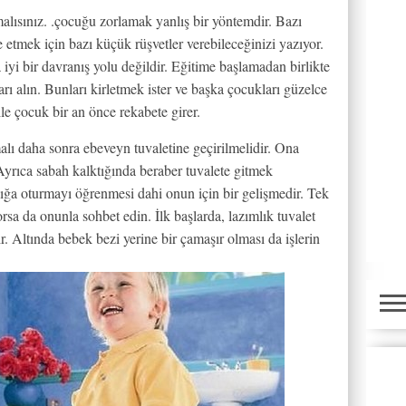
alısınız. .çocuğu zorlamak yanlış bir yöntemdir. Bazı
tmek için bazı küçük rüşvetler verebileceğinizi yazıyor.
 iyi bir davranış yolu değildir. Eğitime başlamadan birlikte
ları alın. Bunları kirletmek ister ve başka çocukları güzelce
le çocuk bir an önce rekabete girer.
lmalı daha sonra ebeveyn tuvaletine geçirilmelidir. Ona
yrıca sabah kalktığında beraber tuvalete gitmek
lığa oturmayı öğrenmesi dahi onun için bir gelişmedir. Tek
orsa da onunla sohbet edin. İlk başlarda, lazımlık tuvalet
r. Altında bebek bezi yerine bir çamaşır olması da işlerin