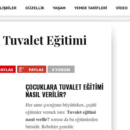
İLIŞKILER
GÜZELLIK
YAŞAM
YEMEK TARIFLERI
VIDEO
 Tuvalet Eğitimi
PAYLAS
PAYLAS
0 YORUM
ÇOCUKLARA TUVALET EĞITIMI
NASIL VERILIR?
Her anne çocuğunu büyütürken, çeşitli
Tuvalet eğitimi
eğitimler vermek ister.
nasıl verilir?
sorusu da bu eğitimlerden
birisidir. Bebekler genelde