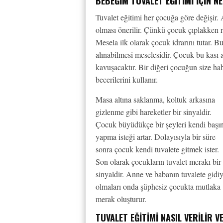
BEBEĞIM TUVALET EĞITIMI İÇIN 
Tuvalet eğitimi her çocuğa göre değişir. 
olması önerilir. Çünkü çocuk çıplakken ra
Mesela ilk olarak çocuk idrarını tutar. Bu 
alınabilmesi meselesidir. Çocuk bu kası 
kavuşacaktır. Bir diğeri çocuğun size ha
becerilerini kullanır.
Masa altına saklanma, koltuk arkasına
gizlenme gibi hareketler bir sinyaldir.
Çocuk büyüdükçe bir şeyleri kendi başı
yapma isteği artar. Dolayısıyla bir süre
sonra çocuk kendi tuvalete gitmek ister.
Son olarak çocukların tuvalet merakı bir
sinyaldir. Anne ve babanın tuvalete gidi
olmaları onda şüphesiz çocukta mutlaka
merak oluşturur.
TUVALET EĞITIMI NASIL VERILIR 